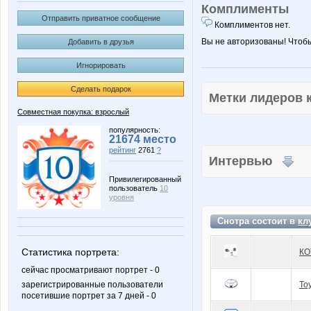
Комплименты
Отправить приватное сообщение
Комплиментов нет.
Вы не авторизованы! Чтоб
Добавить в друзья
Игнорировать
Сделать подарок
Метки лидеров
Совместная покупка: взрослый
популярность:
21674 место
рейтинг
2761
?
Интервью
Привилегированный
пользователь
10
уровня
Снотра состоит в
кл
Статистика портрета:
КО
сейчас просматривают портрет - 0
зарегистрированные пользователи
To
посетившие портрет за 7 дней - 0